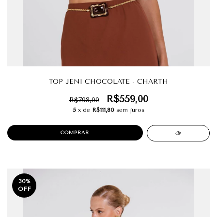
TOP JENI CHOCOLATE - CHARTH
R$559,00
R$798,00
5
x de
R$111,80
sem juros
COMPRAR
30
%
OFF