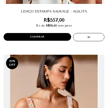
LENÇO ESTAMPA SAUVAGE - AGILITÁ
R$557,00
5
x de
R$111,40
sem juros
COMPRAR
50
%
OFF