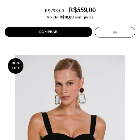
R$559,00
R$798,00
5
x de
R$111,80
sem juros
COMPRAR
30
%
OFF