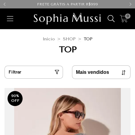
FRETE GRÁTIS A PARTIR R$999
0
Início
>
SHOP
>
TOP
TOP
Filtrar
90
%
OFF