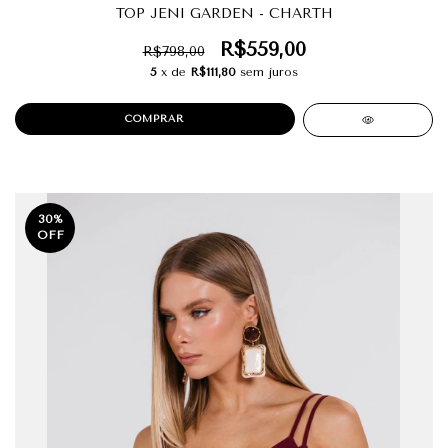
TOP JENI GARDEN - CHARTH
R$559,00
R$798,00
5
x de
R$111,80
sem juros
COMPRAR
30
%
OFF