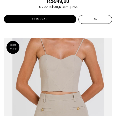
R$949,00
6
x de
R$158,17
sem juros
COMPRAR
30
%
OFF