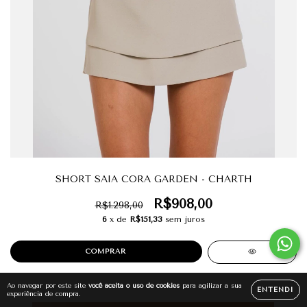
SHORT SAIA CORA GARDEN - CHARTH
R$908,00
R$1.298,00
6
x de
R$151,33
sem juros
COMPRAR
Ao navegar por este site
você aceita o uso de cookies
para agilizar a sua
ENTENDI
experiência de compra.