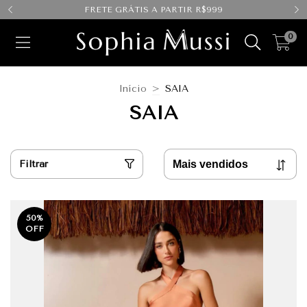
FRETE GRÁTIS A PARTIR R$999
0
Início
>
SAIA
SAIA
Filtrar
50
%
OFF