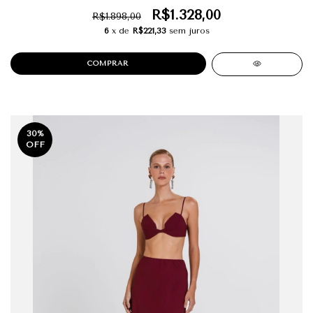
R$1.328,00
R$1.898,00
6
x de
R$221,33
sem juros
COMPRAR
30
%
OFF